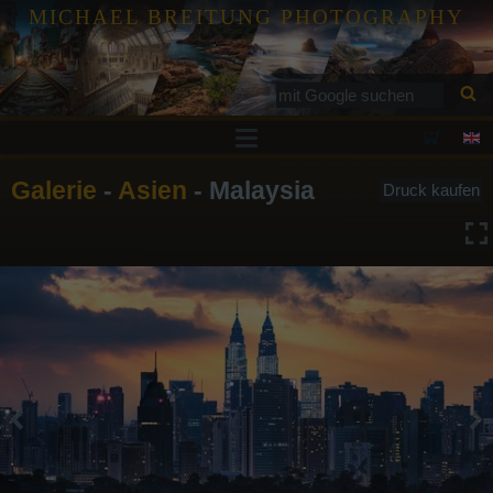
MICHAEL BREITUNG PHOTOGRAPHY
Drucke
Galerie
-
Asien
- Malaysia
Druck kaufen
Tutorials
Services
Galerie
Blog
Kontakt