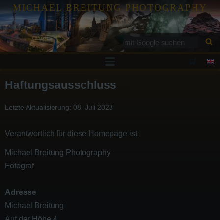
MICHAEL BREITUNG PHOTOGRAPHY
Drucke
Haftungsausschluss
Tutorials
Letzte Aktualisierung: 08. Juli 2023
Services
Galerie
Verantwortlich für diese Homepage ist:
Blog
Michael Breitung Photography
Kontakt
Fotograf
Adresse
Michael Breitung
Auf der Höhe 4