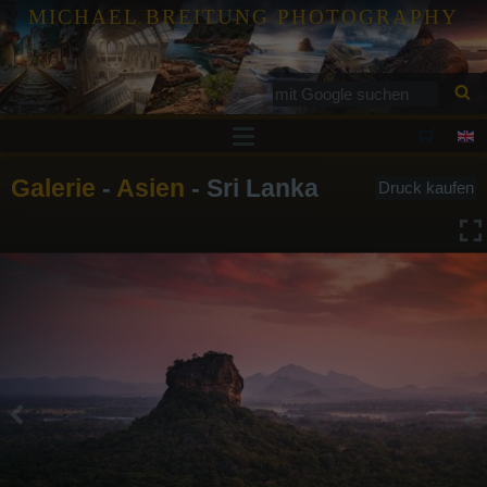
MICHAEL BREITUNG PHOTOGRAPHY
Drucke
Galerie
-
Asien
- Sri Lanka
Druck kaufen
Tutorials
Services
Galerie
Blog
Kontakt