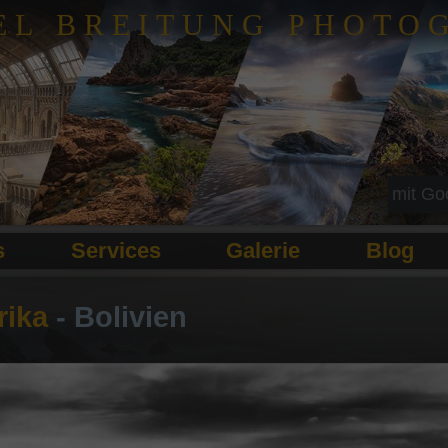
EL BREITUNG PHOTO
s
Services
Galerie
Blog
ika
- Bolivien