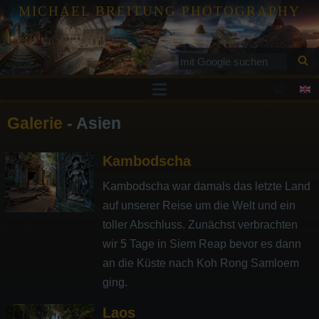
MICHAEL BREITUNG PHOTOGRAPHY
Drucke
Galerie
- Asien
Tutorials
Kambodscha
Services
Galerie
Kambodscha war damals das letzte Land
auf unserer Reise um die Welt und ein
Blog
toller Abschluss. Zunächst verbrachten
Kontakt
wir 5 Tage in Siem Reap bevor es dann
an die Küste nach Koh Rong Samloem
ging.
Laos